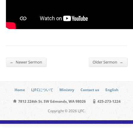
←
→
Newer Sermon
Older Sermon
Home
LJFCについて
Ministry
Contact us
English
7812 224th St. SW Edmonds, WA 98026
425-273-1224
Copyright © 2026 LJFC.