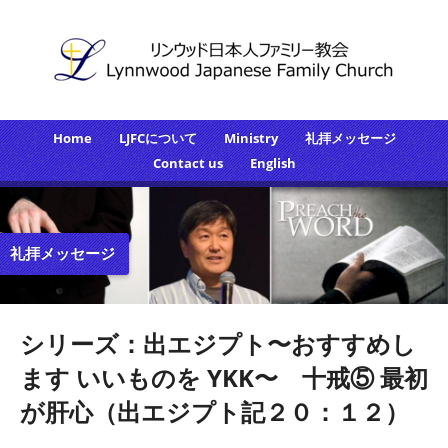
Home
LJFCについて
Ministry
礼拝メッセージ
Contact us
English
礼拝メッセージ
シリーズ：出エジプト〜おすすめし
ます いいものを YKK〜 十戒⑤ 最初
が肝心（出エジプト記２０：１２）