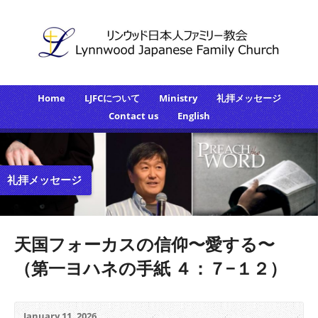
Home
LJFCについて
Ministry
礼拝メッセージ
Contact us
English
礼拝メッセージ
天国フォーカスの信仰〜愛する〜
（第一ヨハネの手紙 ４：７−１２）
January 11, 2026