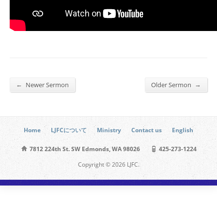
←
→
Newer Sermon
Older Sermon
Home
LJFCについて
Ministry
Contact us
English
7812 224th St. SW Edmonds, WA 98026
425-273-1224
Copyright © 2026 LJFC.