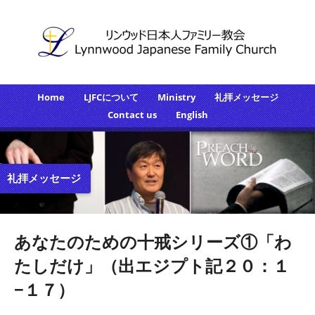
Home
LJFCについて
Ministry
礼拝メッセージ
Contact us
English
礼拝メッセージ
あなたのための十戒シリーズ①「わ
たしだけ」（出エジプト記２０：１
−１７）