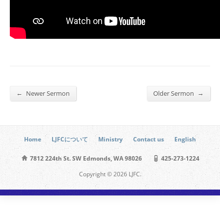
←
→
Newer Sermon
Older Sermon
Home
LJFCについて
Ministry
Contact us
English
7812 224th St. SW Edmonds, WA 98026
425-273-1224
Copyright © 2026 LJFC.