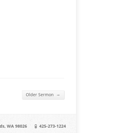
→
Older Sermon
ds, WA 98026
425-273-1224