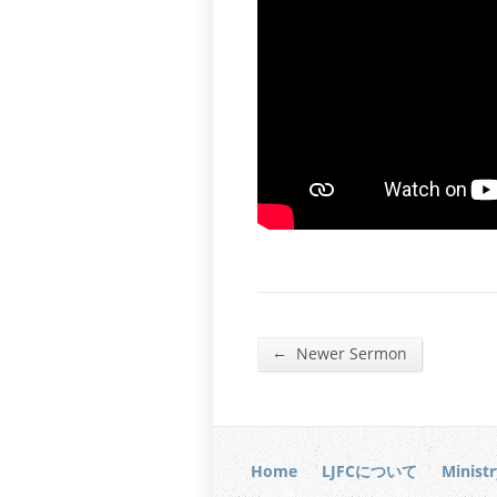
←
Newer Sermon
Home
LJFCについて
Ministr