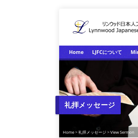
Home
LJFCについて
Mi
礼拝メッセージ
Home
>
礼拝メッセージ
>
View Sermon