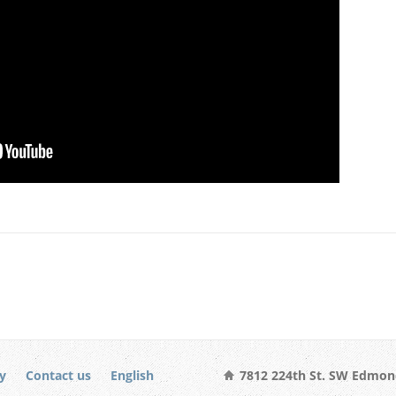
y
Contact us
English
7812 224th St. SW Edmon